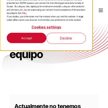
protection law (GDPR) requires your consent for transferring personal data outside of
Europe. By using our site, signing up for email communication, using our other products
and services, etc. you are expressing your consent to and acceptance of the practices
described in this
Policy
.
If you decline, your information won’t be tracked when you visit this website. A single
cookie will be used in your browser to remember your preference not to be tracked.
Cookies settings
Carreras profesionales
Únete a nuestro
Accept
Decline
equipo
Actualmente no tenemos