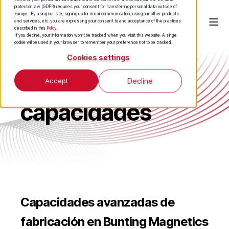
protection law (GDPR) requires your consent for transferring personal data outside of
Europe. By using our site, signing up for email communication, using our other products
and services, etc. you are expressing your consent to and acceptance of the practices
described in this
Policy
.
If you decline, your information won’t be tracked when you visit this website. A single
cookie will be used in your browser to remember your preference not to be tracked.
Cookies settings
Fabricación y
Accept
Decline
capacidades
Capacidades avanzadas de
fabricación en Bunting Magnetics