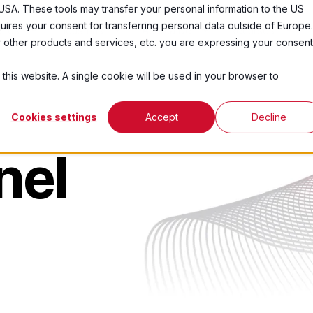
USA. These tools may transfer your personal information to the US
ires your consent for transferring personal data outside of Europe.
ctos
Industrias
Acerca De
Recursos
ur other products and services, etc. you are expressing your consent
 this website. A single cookie will be used in your browser to
Cookies settings
Accept
Decline
nel