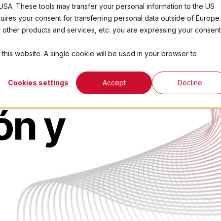
USA. These tools may transfer your personal information to the US
ires your consent for transferring personal data outside of Europe.
ctos
Industrias
Acerca De
Recursos
ur other products and services, etc. you are expressing your consent
 this website. A single cookie will be used in your browser to
Cookies settings
Accept
Decline
ón y