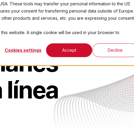
USA. These tools may transfer your personal information to the US
ires your consent for transferring personal data outside of Europe.
ctos
Industrias
Acerca De
Recursos
ur other products and services, etc. you are expressing your consent
 this website. A single cookie will be used in your browser to
Cookies settings
Accept
Decline
manes
 línea