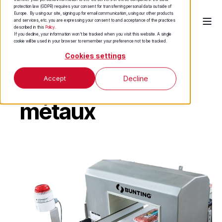
protection law (GDPR) requires your consent for transferring personal data outside of
Europe. By using our site, signing up for email communication, using our other products
and services, etc. you are expressing your consent to and acceptance of the practices
described in this
Policy
.
If you decline, your information won’t be tracked when you visit this website. A single
cookie will be used in your browser to remember your preference not to be tracked.
Cookies settings
Produits
Détection des
Accept
Decline
métaux