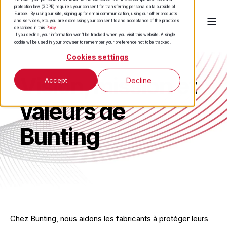
protection law (GDPR) requires your consent for transferring personal data outside of
Europe. By using our site, signing up for email communication, using our other products
and services, etc. you are expressing your consent to and acceptance of the practices
described in this
Policy
.
If you decline, your information won’t be tracked when you visit this website. A single
cookie will be used in your browser to remember your preference not to be tracked.
Cookies settings
Vision, mission et
Accept
Decline
valeurs de
Bunting
Chez Bunting, nous aidons les fabricants à protéger leurs